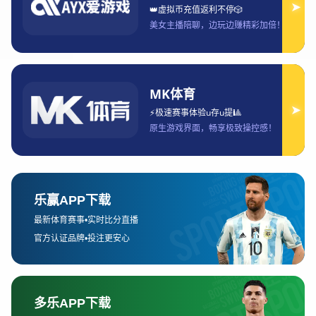
献力量。
23
+
多年经验