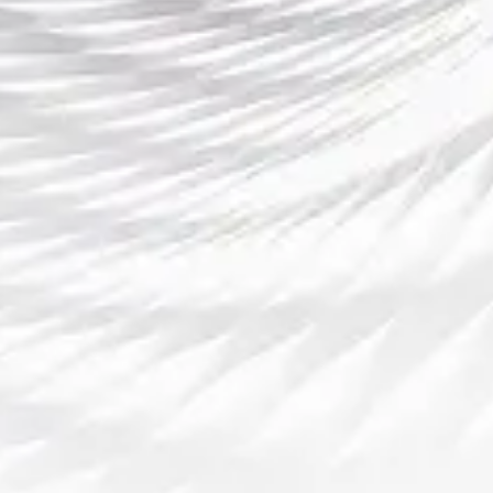
找到 KOK体育平台
网站地图
XML
找到 KOK体育平台
Phone
13594780207
Email
taboo@hotmail.com
Address
天长市她结道382号