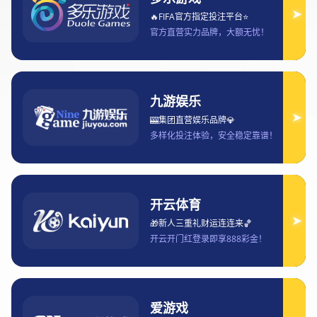
认识KOK体育赛事
KOK电竞
成立于2002年，总部位于中国广西壮族自治区的
凭祥市。作为专业的产品制造商和零售商，公司致力于提供
高品质的装备和服务。公司拥有先进的生产设备和技术团
队，能够设计、制造和销售各类产品。
KOK电竞
以“安全、舒适、高性能”为产品设计理念，不断引
进国际先进的材料和工艺，确保产品质量达到国际标准。公
司在全国范围内设立了多家专业的零售门店和分销网点，为
广大客户提供便捷的购物体验。此外，公司还积极参与各类
赛事和活动，促进相关运动的普及和发展。
作为行业的先行者，
KOK电竞
始终坚持“以客户为中心，以
质量求生存，以创新求发展”的经营理念，赢得了消费者和
合作伙伴的信赖与支持。未来，公司将继续秉承精益求精的
态度，不断推出更优质的产品和服务，为行业的健康发展贡