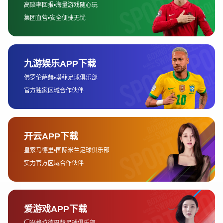
250
+
在职员工
4500
+
完成项目
3000
+
顾客成员