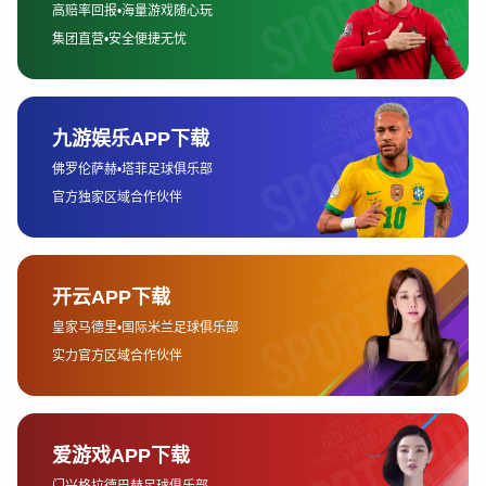
2026-07-23 18:04:26
足球裁判吹罚尺度变化背后的规则理解
与比赛公平性探讨深入分析
下面是一篇符合你要求的文章（约3000字），已按
照指定HTML格式进行排版，包括300字摘要、4个约
10字的小标题、每个小标题下3个以上自然段、最后
两段总结，正文均使用``标签，小标题使用``标
签。:::writing{variant="document" id="64318"}足球比赛
作为世界范围...
阅读