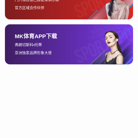
2026-07-21 18:05:15
萨拉赫领衔埃及国家队最新赛程安排及
关键赛事全面解析前景展望篇