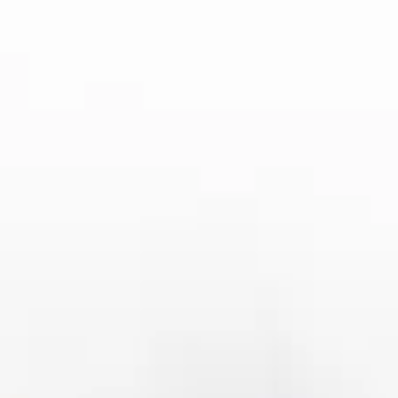
文章摘要：作为埃及足球的绝对核心，萨拉赫不仅承
载着红海军团的进攻希望，也成为球队冲击国际赛场
荣誉的重要旗帜。围绕萨拉赫领衔埃及国家队最新赛
程安排及关键赛事展开分析，可以看到这支非洲传统
劲旅正处于新老交替与竞争升级的重要阶段。未来一
段时间，埃及队将面临世界杯预选赛、非洲杯等多项
关键任务，每一场比赛都关...
阅读