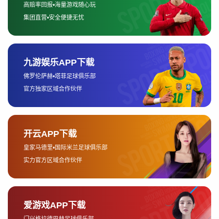
在中场方面，英格兰的双后腰组合往往兼具防守覆盖与向前
输送能力，一名偏组织、一名偏拦截的结构较为稳定。这种
配置既能保证防线安全，也能在攻守转换中快速形成推进节
奏。
后防线上，英格兰中卫组合普遍具备较强的对抗与出球能
力，边后卫则强调攻防兼备，经常参与高位压迫后的边路推
进，为整体战术提供宽度支持。
相比之下，厄瓜多尔更倾向于4-3-3体系，强调边锋速度与整
体纵向冲击力。前场三人组通常具备极强的爆发力，能够在
反击中迅速拉开空间。
中场配置方面，厄瓜多尔以跑动能力与身体对抗为核心，组