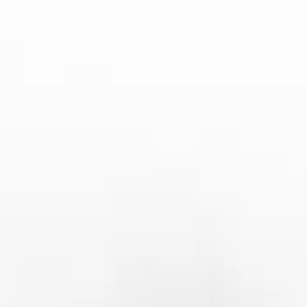
厄瓜多尔的战术体系则更加直接，以快速反击为核心思路，
强调从防守到进攻的“第一脚出球效率”。
在进攻组织中，他们较少进行复杂的短传渗透，而是通过长
传转移与边路突破快速撕开防线。
防守端则以区域密集防守为主，通过压缩空间限制对手的中
路渗透，但在长时间防守压力下容易出现体能下降问题。
3、关键对位胜负点
中场对抗将成为比赛的核心战场。英格兰中场在技术与组织
能力上占优，而厄瓜多尔则在跑动覆盖与身体对抗上更具优
势，两者的碰撞将直接决定比赛节奏归属。
边路对位同样关键。英格兰边后卫的前插能力与厄瓜多尔边
锋的速度冲击形成直接对抗，一旦某一侧失衡，可能迅速引