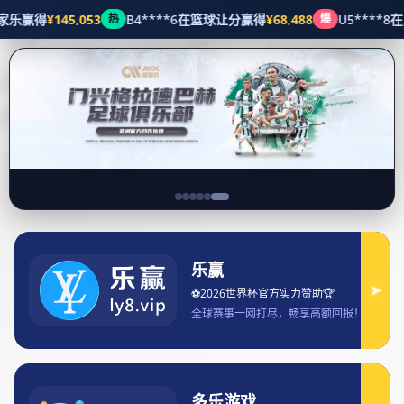
足球赛事
Home
英格兰对厄瓜多尔首发阵容解析与战术对比前瞻战力
全解析前瞻分析
英格兰对厄瓜多尔首发阵容解析与战术对比前瞻