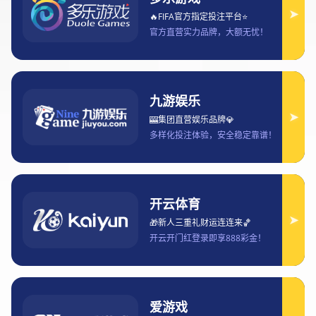
战力全解析前瞻分析
Posted On:
2026-07-06 10:19:59
本文围绕entity["sports_team","England national football
team","英格兰国家男子足球队"]与
entity["sports_team","Ecuador national football team","厄瓜
多尔国家男子足球队"]的首发阵容配置与战术体系展开系
统性前瞻分析。从阵容结构到战术风格，从关键球员对位到
整体攻防逻辑，文章将从四个核心维度进行深入拆解。英格
兰凭借欧洲顶级联赛的球员储备与多样化战术组合，在整体
实力与阵容厚度上占据优势；而厄瓜多尔则依托南美球队特
有的速度冲击与身体对抗能力，在反击与边路推进方面具备
不容忽视的威胁。两队风格差异明显，本场假想对决更像是
控制型足球与快速转换足球之间的碰撞。通过对双方首发阵
容、战术结构、对位关系以及综合战力的全方位解析，可以
更清晰地理解比赛可能的走势与胜负关键。